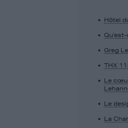
Hôtel du
Qu’est-
Greg L
THX 113
Le cœur
Lehann
Le desi
La Cham