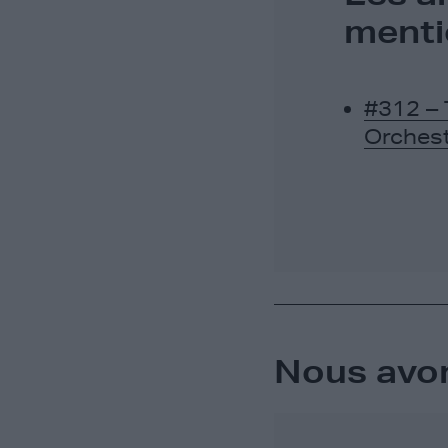
menti
#312 – 
Orchestr
Nous avon