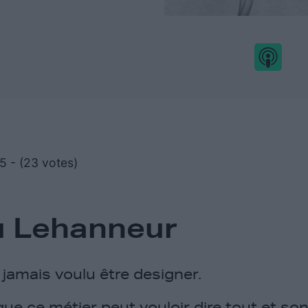
/5 - (23 votes)
u Lehanneur
r jamais voulu être designer.
 que ce métier peut vouloir dire tout et son