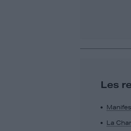
Les r
Manifes
La Cham