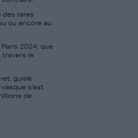
e des rares
ou ou encore au
 Paris 2024, que
travers le
ret, guidé
 vasque s’est
illions de