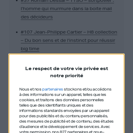
#37 Romain Dessal – TTSO – softpower :
l’homme qui murmure dans la boite mail
des décideurs
#107 Jean-Philippe Cartier – H8 collection
– Du bon sens et de l’instinct pour réussir
big time
#137 – Yannick Noah – Parler doucement
Le respect de votre vie privée est
pour se faire entendre fort
notre priorité
#145 Jonathan Anguelov – Aircall – La
Nous et nos
partenaires
stockons et/ou accédons
à des informations sur un appareil, telles que les
force intérieure. Tout casser alors qu’on
cookies, et traitons des données personnelles
part de rien
telles que des identifiants uniques et des
informations standards envoyées par un appareil
pour des publicités et du contenu personnalisés,
#155 Nicolas Chartier – Aramisauto –
des mesures de publicité et de contenu, des études
d'audience et le développement de services.
Avec
Apprendre à être un leader
votre permission, nos 827 partenaires et nous-