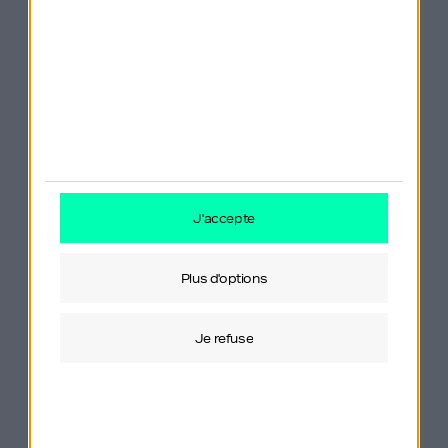
Game
de Michael Lewis
La Règle? Pas de règle: Netflix et la culture
de la réinvention
de Reed Hastings
Good to Great
de Jim Collins
Remote
de Jason Fried, David Heinemeier
j'accepte
Hansson
plus d'options
je refuse
Pour contacter
Geoffroy de