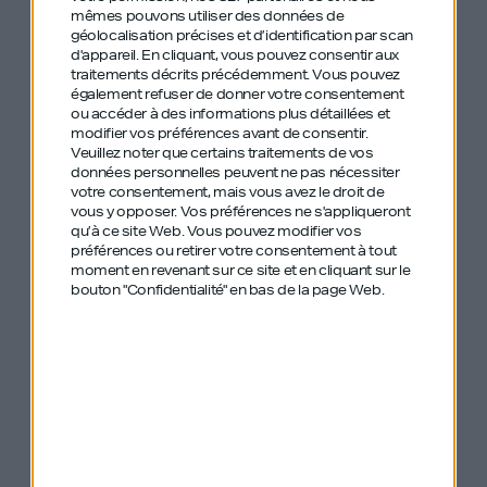
mêmes pouvons utiliser des données de
géolocalisation précises et d’identification par scan
#185 – Frédéric Jousset – Webhelp & Art
d'appareil. En cliquant, vous pouvez consentir aux
Explora – Voir beaucoup plus grand, agir
traitements décrits précédemment. Vous pouvez
également refuser de donner votre consentement
pour aller plus vite
ou accéder à des informations plus détaillées et
modifier vos préférences avant de consentir.
Veuillez noter que certains traitements de vos
#168 Philippe de Chanville – ManoMano –
données personnelles peuvent ne pas nécessiter
Créer un mastodonte et kiffer sa vie
votre consentement, mais vous avez le droit de
vous y opposer. Vos préférences ne s'appliqueront
qu’à ce site Web. Vous pouvez modifier vos
#210 – David Gurlé – Symphony –
préférences ou retirer votre consentement à tout
Apprendre aux côtés de Bill Gates à son
moment en revenant sur ce site et en cliquant sur le
bouton "Confidentialité" en bas de la page Web.
apogée, le succès fou et les
apprentissages d’un entrepreneur
méconnu
#212 – Adrien Aumont –
KissKissBankBank & Midnight Trains –
Réinventer le train de nuit après avoir