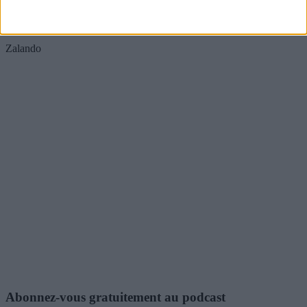
amazon-
music
Zalando
Abonnez-vous gratuitement au podcast