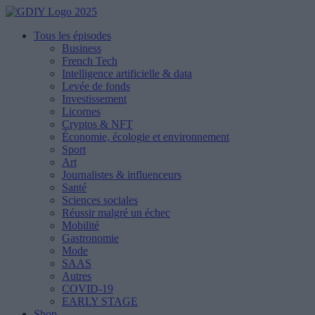
Tous les épisodes
Business
French Tech
Intelligence artificielle & data
Levée de fonds
Investissement
Licornes
Cryptos & NFT
Économie, écologie et environnement
Sport
Art
Journalistes & influenceurs
Santé
Sciences sociales
Réussir malgré un échec
Mobilité
Gastronomie
Mode
SAAS
Autres
COVID-19
EARLY STAGE
Shop