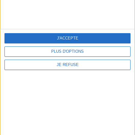
J'ACCEPTE
PLUS D'OPTIONS
Yannick Noah
JE REFUSE
apple-podcast