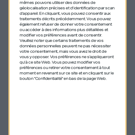
mêmes pouvons utiliser des données de
sont allés au bout, que j’ai besoin d’eux pour
géolocalisation précises et d’identification par scan
noter le podcast (5 sur 5) et s’abonner si ce n’est
d'appareil. En cliquant, vous pouvez consentir aux
traitements décrits précédemment. Vous pouvez
pas encore le cas.
également refuser de donner votre consentement
ou accéder à des informations plus détaillées et
modifier vos préférences avant de consentir.
Pour faire cela, j’utilise un bon vieux logiciel gratuit
Veuillez noter que certains traitements de vos
et un peu indigeste, qui s’appelle Audacity ! Il n’a
données personnelles peuvent ne pas nécessiter
votre consentement, mais vous avez le droit de
pas bougé depuis 2000, mais il fait toujours
vous y opposer. Vos préférences ne s'appliqueront
qu’à ce site Web. Vous pouvez modifier vos
largement le job.
préférences ou retirer votre consentement à tout
moment en revenant sur ce site et en cliquant sur le
Lors des premiers épisodes, j’ajoutais une intro à
bouton "Confidentialité" en bas de la page Web.
chaque épisode pour présenter l’invité, et une
conclusion qui n’avait que très peu d’intérêt.
L’intro est une bonne chose, mais j’ai décidé de la
supprimer dans un souci d’efficacité. Cela permet
par ailleurs de rentrer plus rapidement dans
l’épisode.