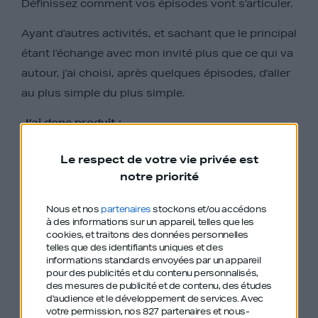
Définissez comment vos épisodes vont s’articuler.
Ayant d’autres activités, et sachant que le principal
étant l’échange avec mon invité plus que ce qui va
autour, j’ai choisi, après quelques épisodes, d’aller
au plus simple du plus simple.
J’ai donc produit :
Le respect de votre vie privée est
une entrée, qui présente mon podcast pour les
notre priorité
petits nouveaux et un sponsor (mon cabinet de
Nous et nos
partenaires
stockons et/ou accédons
conseil et agence digitale
CosaVostra
). Certains
à des informations sur un appareil, telles que les
diront que c’est un peu long, je me limite à deux
cookies, et traitons des données personnelles
telles que des identifiants uniques et des
minutes, et après c’est zéro interruption jusqu’à
informations standards envoyées par un appareil
pour des publicités et du contenu personnalisés,
la fin.
des mesures de publicité et de contenu, des études
d'audience et le développement de services.
Avec
une sortie, qui rappelle à tous les auditeurs qui
votre permission, nos 827 partenaires et nous-