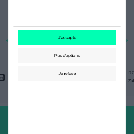
j'accepte
plus d'options
ROBERT GENTZ
R
je refuse
Zalando
Za