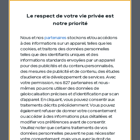
Le respect de votre vie privée est
Souvenez vous de cette règle simple : quitter une
notre priorité
entreprise, c’est agrandir votre réseau.
Nous et nos
partenaires
stockons et/ou accédons
Il ne faut jamais oublier que l’on recroise toujours
à des informations sur un appareil, telles que les
cookies, et traitons des données personnelles
des gens avec qui on a travaillé.
telles que des identifiants uniques et des
informations standards envoyées par un appareil
pour des publicités et du contenu personnalisés,
Il est donc primordial de faire son maximum pour
des mesures de publicité et de contenu, des études
se quitter bons amis.
d'audience et le développement de services.
Avec
votre permission, nos 827 partenaires et nous-
mêmes pouvons utiliser des données de
géolocalisation précises et d’identification par scan
Plus concrètement, voici quelques conseils que
d'appareil. En cliquant, vous pouvez consentir aux
j’ai appris en ayant été employé et employeur :
traitements décrits précédemment. Vous pouvez
également refuser de donner votre consentement
ou accéder à des informations plus détaillées et
modifier vos préférences avant de consentir.
Préparez le terrain :
ne faites pas un départ
Veuillez noter que certains traitements de vos
données personnelles peuvent ne pas nécessiter
surprise. Ça sera douloureux pour votre
votre consentement, mais vous avez le droit de