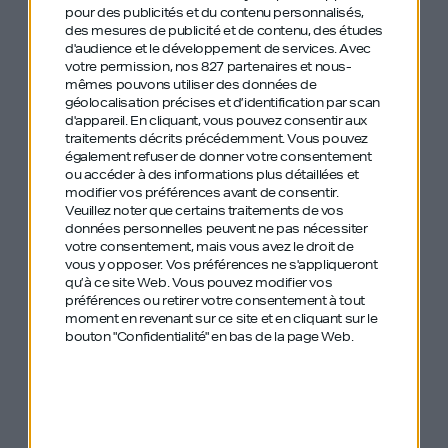
pour des publicités et du contenu personnalisés,
des mesures de publicité et de contenu, des études
d'audience et le développement de services.
Avec
votre permission, nos 827 partenaires et nous-
mêmes pouvons utiliser des données de
géolocalisation précises et d’identification par scan
d'appareil. En cliquant, vous pouvez consentir aux
traitements décrits précédemment. Vous pouvez
également refuser de donner votre consentement
ou accéder à des informations plus détaillées et
modifier vos préférences avant de consentir.
Veuillez noter que certains traitements de vos
Simon Squibb
Simon Squibb
données personnelles peuvent ne pas nécessiter
votre consentement, mais vous avez le droit de
vous y opposer. Vos préférences ne s'appliqueront
qu’à ce site Web. Vous pouvez modifier vos
préférences ou retirer votre consentement à tout
#550
#549
moment en revenant sur ce site et en cliquant sur le
bouton "Confidentialité" en bas de la page Web.