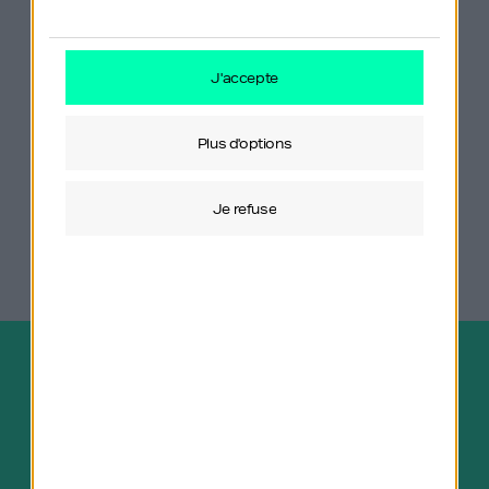
Édouard Philippe
Michel Cymès
j'accepte
plus d'options
je refuse
Afficher plus d'épisodes
Abonnez-vous gratuitement au
podcast