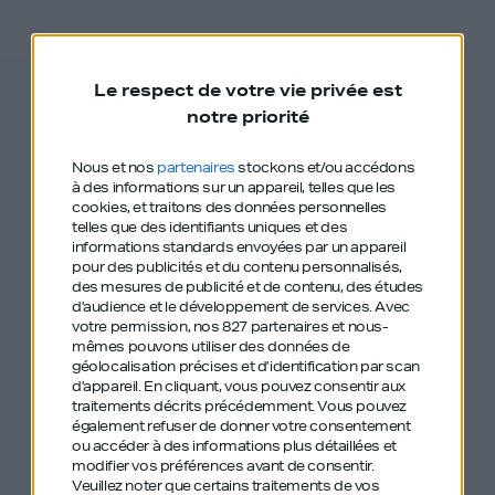
Le respect de votre vie privée est
notre priorité
Nous et nos
partenaires
stockons et/ou accédons
GDI
LIVE
#4
à des informations sur un appareil, telles que les
cookies, et traitons des données personnelles
telles que des identifiants uniques et des
informations standards envoyées par un appareil
pour des publicités et du contenu personnalisés,
Votre demande de désinscription
des mesures de publicité et de contenu, des études
d'audience et le développement de services.
Avec
à l’événement a bien été prise en
votre permission, nos 827 partenaires et nous-
mêmes pouvons utiliser des données de
compte.
géolocalisation précises et d’identification par scan
d'appareil. En cliquant, vous pouvez consentir aux
Au plaisir de vous retrouver lors
traitements décrits précédemment. Vous pouvez
également refuser de donner votre consentement
de la prochaine édition. Restez
ou accéder à des informations plus détaillées et
connecté·e !
modifier vos préférences avant de consentir.
Veuillez noter que certains traitements de vos