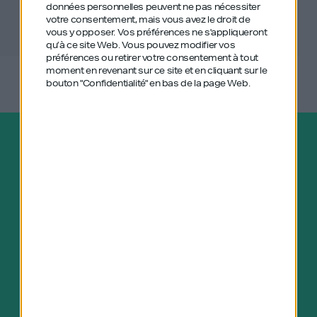
L’équipe GDILIVE
données personnelles peuvent ne pas nécessiter
votre consentement, mais vous avez le droit de
vous y opposer. Vos préférences ne s'appliqueront
qu’à ce site Web. Vous pouvez modifier vos
préférences ou retirer votre consentement à tout
moment en revenant sur ce site et en cliquant sur le
bouton "Confidentialité" en bas de la page Web.
Abonnez-vous gratuitement au
podcast