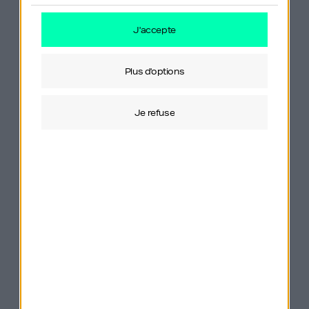
Nous suivre sur les
Écouter ou
j'accepte
réseaux
regarder GDIY
plus d'options
LinkedIn
Apple Podcast
je refuse
Instagram
YouTube
TikTok
Spotify
Facebook
Deezer
Twitter
Amazon Music