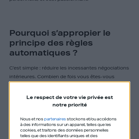
Pourquoi s’appropier le
principe des règles
automatiques ?
C’est simple : réduire les incessantes négociations
intérieures. Combien de fois vous êtes-vous
débattu avec la tentation de sauter une séance de
sport ou de reprendre du dessert ?
Le respect de votre vie privée est
notre priorité
Définir des règles automatiques ne laisse plus de
place au hasard et à la négociation, et vous libérer
Nous et nos
partenaires
stockons et/ou accédons
de l’espace mental pour des prises de décisions
à des informations sur un appareil, telles que les
cookies, et traitons des données personnelles
qui comptent vraiment.
telles que des identifiants uniques et des