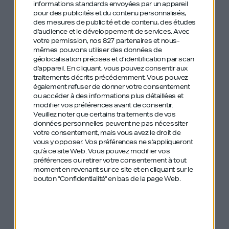
informations standards envoyées par un appareil
La question qui à la base serait “est ce que je le
pour des publicités et du contenu personnalisés,
des mesures de publicité et de contenu, des études
fais ? ”, se transforme en “quand est ce que je le
d'audience et le développement de services.
Avec
fais ?”, voire pas de questions du tout.
votre permission, nos 827 partenaires et nous-
mêmes pouvons utiliser des données de
géolocalisation précises et d’identification par scan
Vous êtes dans l’action.
d'appareil. En cliquant, vous pouvez consentir aux
traitements décrits précédemment. Vous pouvez
également refuser de donner votre consentement
ou accéder à des informations plus détaillées et
modifier vos préférences avant de consentir.
Comment s’approprier le
Veuillez noter que certains traitements de vos
données personnelles peuvent ne pas nécessiter
principe des règles
votre consentement, mais vous avez le droit de
vous y opposer. Vos préférences ne s'appliqueront
automatiques ?
qu’à ce site Web. Vous pouvez modifier vos
préférences ou retirer votre consentement à tout
moment en revenant sur ce site et en cliquant sur le
Commencez par lister vos règles automatiques,
bouton "Confidentialité" en bas de la page Web.
celles avec lesquelles vous ne voulez plus avoir à
négocier.
Plus elles sont claires, plus elles seront facilement