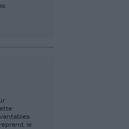
es
ur
ette
uvantables
reprend, le