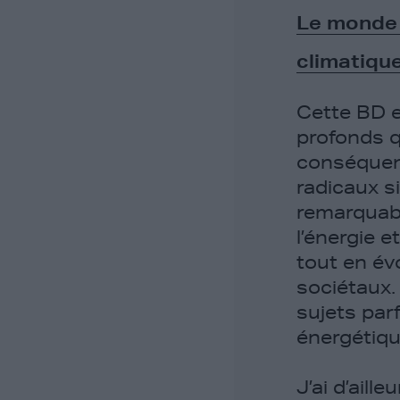
Le monde 
climatiqu
Cette BD 
profonds q
conséquen
radicaux s
remarquab
l’énergie 
tout en év
sociétaux. 
sujets par
énergétiqu
J’ai d’ail