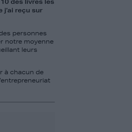
 10 des livres les
 j’ai reçu sur
 des personnes
er notre moyenne
illant leurs
r à chacun de
d’entrepreneuriat