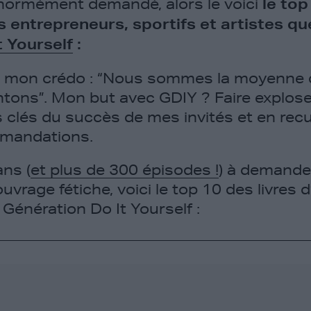
normément demandé, alors le voici
le top
s entrepreneurs, sportifs et artistes que
t Yourself
:
 mon crédo : “Nous sommes la moyenne
tons”. Mon but avec GDIY ? Faire explos
 clés du succès de mes invités et en recue
mmandations.
ans (
et plus de 300 épisodes !
) à demande
uvrage fétiche, voici le top 10 des livres 
r Génération Do It Yourself :