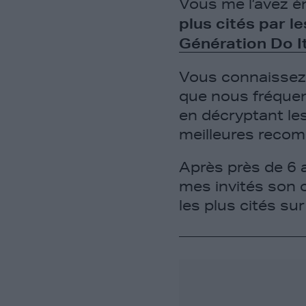
Vous me l’avez é
plus cités par le
Génération Do I
Vous connaissez
que nous fréquen
en décryptant les
meilleures reco
Après près de 6 
mes invités son o
les plus cités su