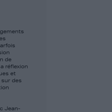
angements
les
arfois
sion
n de
a réflexion
ues et
n sur des
tion
ec Jean-