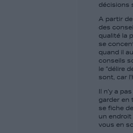
décisions
A partir d
des consei
qualité la 
se concent
quand il au
conseils s
le
“délire d
sont, car 
Il n’y a pa
garder en 
se fiche d
un endroit 
vous en sor