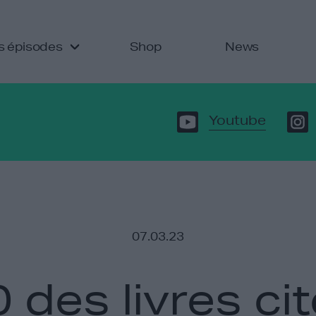
s épisodes
Shop
News
Youtube
07.03.23
 des livres cit