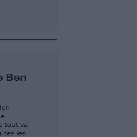
e Ben
Ben
de
e tout va
utes les