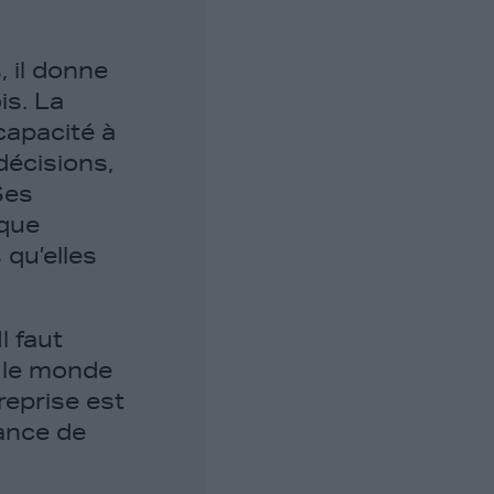
, il donne
is. La
 capacité à
décisions,
Ses
ique
s qu’elles
l faut
t le monde
reprise est
hance de