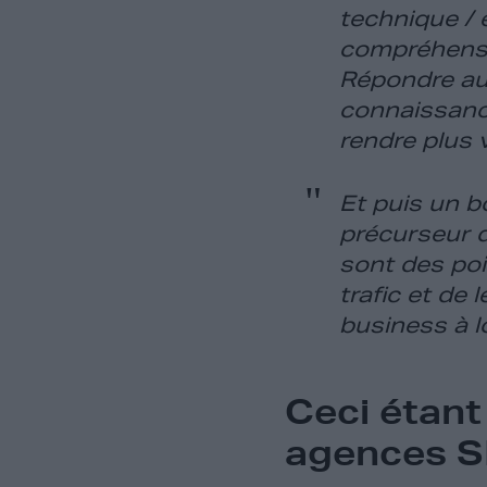
technique / 
compréhensio
Répondre aux
connaissance
rendre plus v
Et puis un b
précurseur d
sont des poi
trafic et de
business à l
Ceci étant
agences 