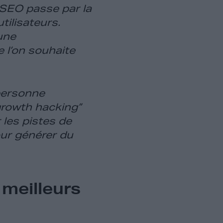
e SEO passe par la
tilisateurs.
une
 l’on souhaite
 personne
“growth hacking”
 les pistes de
our générer du
 meilleurs