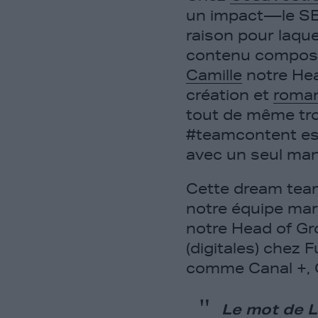
un impact — le SE
raison pour laqu
contenu composée
Camille
notre Hea
création et
roman
tout de même tro
#teamcontent est
avec un seul mantra
Cette dream team
notre équipe mar
notre Head of Gr
(digitales) chez 
comme Canal +, C
Le mot de L