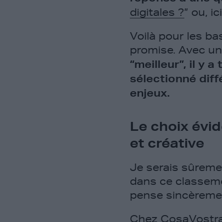
digitales ?
” ou, i
Voilà pour les b
promise. Avec u
“meilleur”, il y 
sélectionné diff
enjeux.
Le choix évid
et créative
Je serais sûreme
dans ce classement
pense sincèremen
Chez
CosaVostr