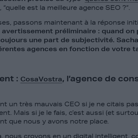
ci, “quelle est la meilleure agence SEO ?”.
ases, passons maintenant à la réponse ini
n
avertissement préliminaire : quand on 
a toujours une part de subjectivité. Sachan
érentes agences en fonction de votre ta
ent :
, l’agence de cons
CosaVostra
nt un très mauvais CEO si je ne citais p
. Mais si je le fais, c’est aussi (et surto
t que nous y avons notre place.
a
, nous croyons en un digital intelligent, 