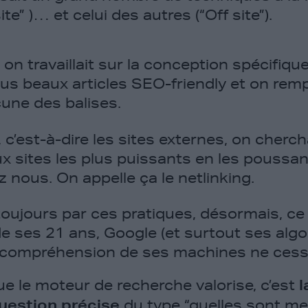
ite” )… et celui des autres (“Off site”).
, on travaillait sur la conception spécifiqu
lus beaux articles SEO-friendly et on remp
une des balises.
”, c’est-à-dire les sites externes, on cherc
aux sites les plus puissants en les poussan
z nous. On appelle ça le netlinking.
oujours par ces pratiques, désormais, ce 
de ses 21 ans, Google (et surtout ses alg
a compréhension de ses machines ne cesse 
ue le moteur de recherche valorise, c’est
l
uestion précise
du type “
quelles sont me