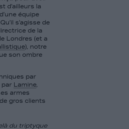
 d’ailleurs la
 d’une équipe
u’il s’agisse de
irectrice de la
e Londres (et a
llistique
), notre
que son ombre
hniques par
e par
Lamine
,
 ses armes
de gros clients
là du triptyque