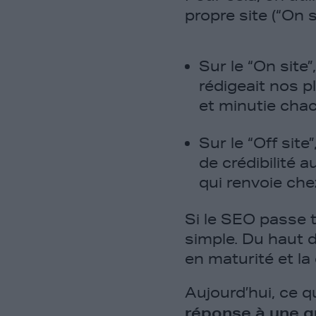
propre site (“On s
Sur le “On site”
rédigeait nos p
et minutie chac
Sur le “Off site
de crédibilité 
qui renvoie che
Si le SEO passe t
simple. Du haut 
en maturité et l
Aujourd’hui, ce q
réponse à une q