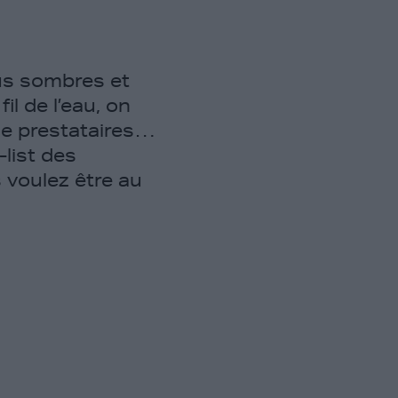
lus sombres et
l de l’eau, on
de prestataires…
list des
 voulez être au