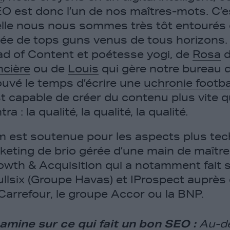
O est donc l’un de nos maîtres-mots. C’est
elle nous nous sommes très tôt entourés
 de tops guns venus de tous horizons. Q
d of Content et poétesse yogi, de
Rosa
d
cière
ou de
Louis
qui gère notre bureau d
uvé le temps d’écrire une
uchronie footba
 capable de créer du contenu plus vite 
 : la qualité, la qualité, la qualité.
 est soutenue pour les aspects plus tec
keting de brio gérée d’une main de maîtr
owth & Acquisition qui a notamment fait
Fullsix (Groupe Havas) et IProspect auprès 
arrefour, le groupe Accor ou la BNP.
amine sur ce qui fait un bon SEO :
Au-de