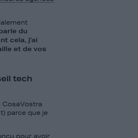
tialement
parle du
t cela, j’ai
ille et de vos
eil tech
as CosaVostra
ut) parce que je
conçu pour avoir